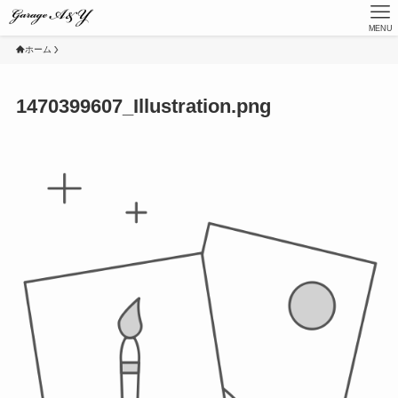
MENU
ホーム
1470399607_Illustration.png