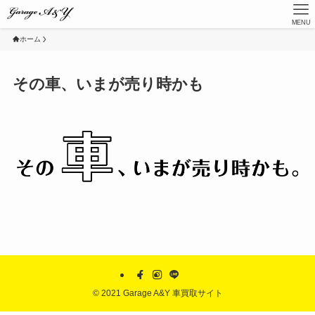
MENU
ホーム
その車、いまが売り時かも
©
2021 Garage A&Y 車買取サイト